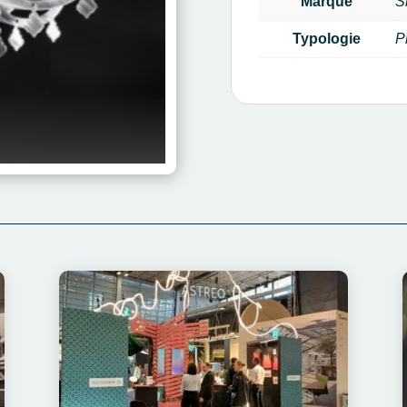
Marque
S
Typologie
P