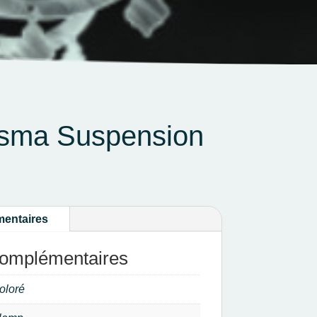
isma Suspension
mentaires
complémentaires
oloré