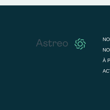
NO
NO
À 
AC