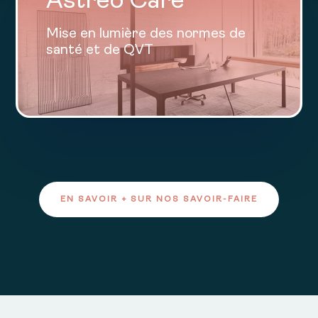
Astreo Care
Mise en lumière des normes de
santé et de QVT
EN SAVOIR + SUR NOS SAVOIR-FAIRE