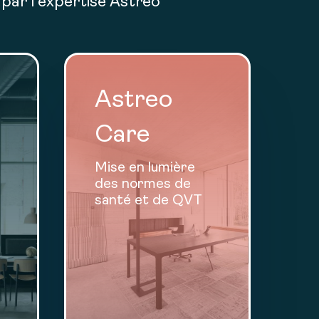
par l’expertise Astreo
Astreo
Care
Mise en lumière
des normes de
santé et de QVT