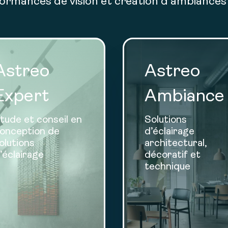
ormances de vision et création d’ambiances 
Astreo
Astreo
Expert
Ambiance
tude et conseil en
Solutions
onception de
d’éclairage
olutions
architectural,
’éclairage
décoratif et
technique