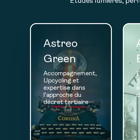
Études lumières, perf
Astreo
Green
Accompagnement,
É
Upcycling et
c
expertise dans
s
l’approche du
d
décret tertiaire