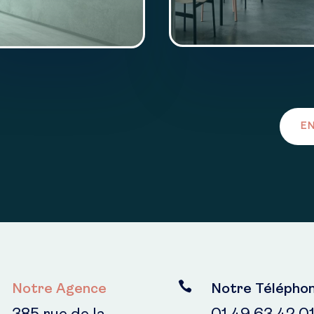
EN

Notre Agence
Notre Télépho