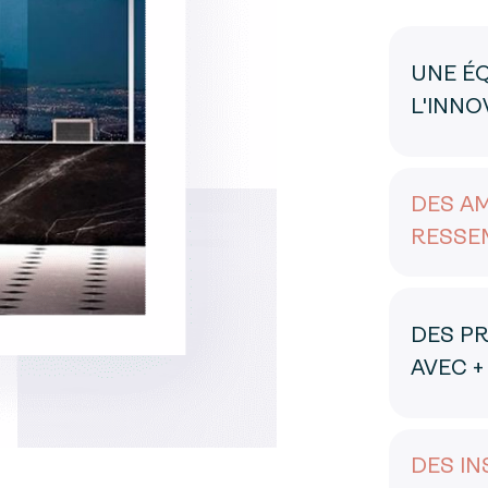
UNE ÉQ
L'INNO
DES A
RESSE
DES P
AVEC +
DES I